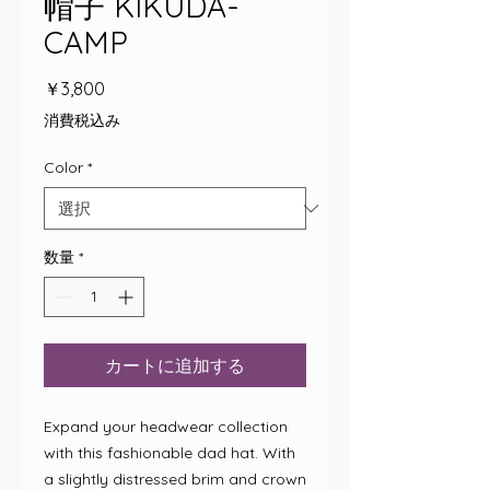
帽子 KIKUDA-
CAMP
価
￥3,800
格
消費税込み
Color
*
数量
*
カートに追加する
Expand your headwear collection 
with this fashionable dad hat. With 
a slightly distressed brim and crown 